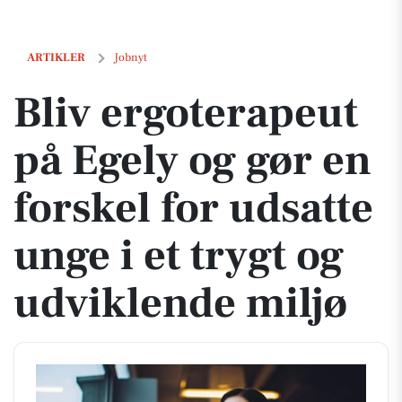
Bliv ergoterapeut på Egely og gør en forskel for udsatte unge i et try
ARTIKLER
Jobnyt
Bliv ergoterapeut
på Egely og gør en
forskel for udsatte
unge i et trygt og
udviklende miljø