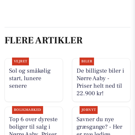
FLERE ARTIKLER
VEJRET
BILER
Sol og småkølig
De billigste biler i
start, lunere
Nørre Aaby -
senere
Priser helt ned til
22.900 kr!
BOLIGMARKED
JOBNYT
Top 6 over dyreste
Savner du nye
boliger til salg i
græsgange? - Her
Nørre Aaby. Priser
er nye ledige