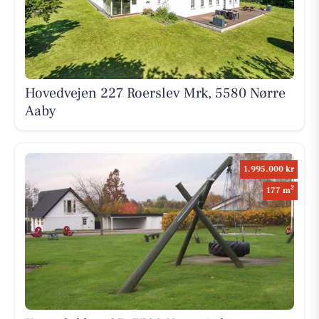
Hovedvejen 227 Roerslev Mrk, 5580 Nørre
Aaby
1.995.000 kr
2
177 m