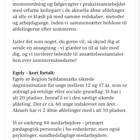
mentorordning og følgevagter i praksissamarbejdet
med erfarne kollegaer i de aktuelle åbne afdelinger,
så alle er klædt på med samme redskaber, metoder
og arbejdsgange, inden vi sammensætter holdene til
afdelingerne efter sommeren.
Lyder det som noget, du gerne vil, så skynd dig at
sende en ansøgning – vi glæder os til at tale med
dig, og vi inviterer løbende til ansættelsessamtaler
hen over sommermånederne!
Egely - kort fortalt:
Egely er Region Syddanmarks sikrede
døgninstitution for unge mellem 12 og 17 år, som er
anbragt på retslige eller sociale grundlag. Vi har i
alt 20 pladser, hvoraf 5 er i den særligt sikrede
afdeling. Der er ca. 60 unge indskrevet om året.
Aktuelt har vi 2 åbne afdelinger med i alt 10 pladser.
Vi er omkring 80 medarbejdere – primært
pædagogisk personale i bo-enhederne, men også
psykologer, sundhedsfaglige medarbejdere,