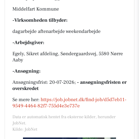
Middelfart Kommune
-Virksomheden tilbyder:
dagarbejde aftenarbejde weekendarbejde
-Arbejdsgiver:
Egely, Sikret afdeling, Søndergaardsvej, 5580 Nørre
Aaby
-Ansøgning:
Ansøgningsfrist: 20-07-2026;
- ansøgningsfristen er
overskredet
Se mere her:
https://job.jobnet.dk/find-job/d5d7eb11-
9549-4464-82f7-755d4e3e737e
Data er automatisk hentet fra eksterne kilder, herunder
JobNet.
Kilde: JobNet