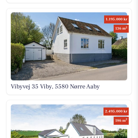
1.195.000 kr
2
136 m
Vibyvej 35 Viby, 5580 Nørre Aaby
2.495.000 kr
2
186 m