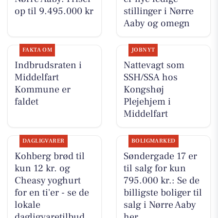
op til 9.495.000 kr
stillinger i Nørre
Aaby og omegn
FAKTA OM
JOBNYT
Indbrudsraten i
Nattevagt som
Middelfart
SSH/SSA hos
Kommune er
Kongshøj
faldet
Plejehjem i
Middelfart
DAGLIGVARER
BOLIGMARKED
Kohberg brød til
Søndergade 17 er
kun 12 kr. og
til salg for kun
Cheasy yoghurt
795.000 kr.: Se de
for en ti'er - se de
billigste boliger til
lokale
salg i Nørre Aaby
dagligvaretilbud
her