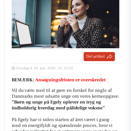
Del artikel
Torsdag d. 04. jun. 2026 - kl. 23:02
BEMÆRK:
Ansøgningsfristen er overskredet
Vil du være med til at gøre en forskel for nogle af
Danmarks mest udsatte unge om vores kerneopgave:
”Børn og unge på Egely oplever en tryg og
indholdsrig hverdag med pålidelige voksne”
På Egely har vi siden starten af året været i gang
med en energifyldt og spændende proces, hvor vi