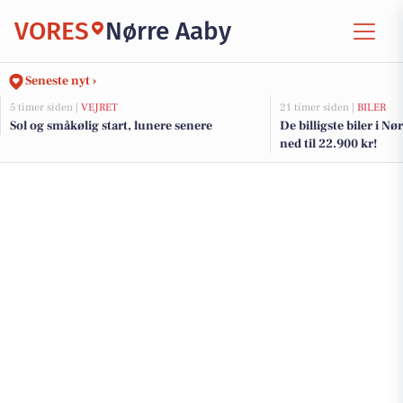
VORES
Nørre Aaby
Seneste nyt ›
5 timer siden |
VEJRET
21 timer siden |
BILER
Sol og småkølig start, lunere senere
De billigste biler i Nø
ned til 22.900 kr!