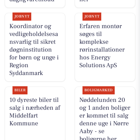
JOBNYT
JOBNYT
Koordinator og
Erfaren montør
vedligeholdelsesa
søges til
nsvarlig til sikret
komplekse
døgninstitution
rørinstallationer
for børn og unge i
hos Energy
Region
Solutions ApS
Syddanmark
BILER
BOLIGMARKED
10 dyreste biler til
Nøddelunden 20
salg i nærheden af
og 1 anden boliger
Middelfart
er kommet til salg
Kommune
denne uge i Nørre
Aaby - se
boligerne her.