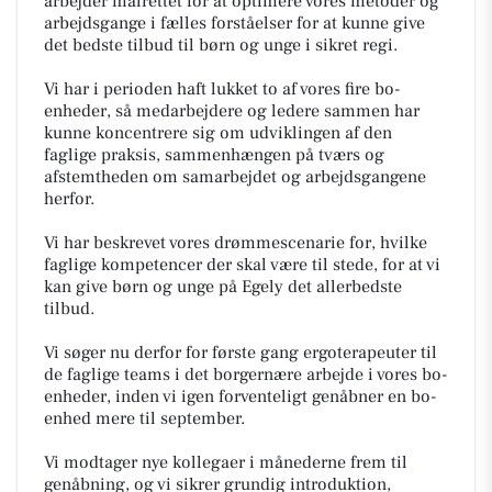
arbejder målrettet for at optimere vores metoder og
arbejdsgange i fælles forståelser for at kunne give
det bedste tilbud til børn og unge i sikret regi.
Vi har i perioden haft lukket to af vores fire bo-
enheder, så medarbejdere og ledere sammen har
kunne koncentrere sig om udviklingen af den
faglige praksis, sammenhængen på tværs og
afstemtheden om samarbejdet og arbejdsgangene
herfor.
Vi har beskrevet vores drømmescenarie for, hvilke
faglige kompetencer der skal være til stede, for at vi
kan give børn og unge på Egely det allerbedste
tilbud.
Vi søger nu derfor for første gang ergoterapeuter til
de faglige teams i det borgernære arbejde i vores bo-
enheder, inden vi igen forventeligt genåbner en bo-
enhed mere til september.
Vi modtager nye kollegaer i månederne frem til
genåbning, og vi sikrer grundig introduktion,