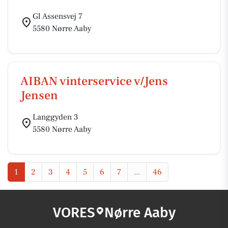
Gl Assensvej 7
5580 Nørre Aaby
AIBAN vinterservice v/Jens
Jensen
Langgyden 3
5580 Nørre Aaby
1
2
3
4
5
6
7
...
46
VORES
Nørre Aaby