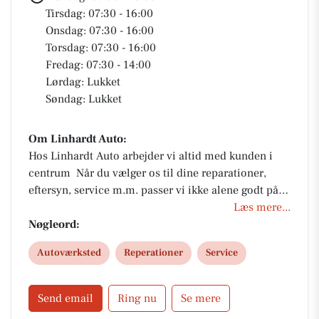
Tirsdag: 07:30 - 16:00
Onsdag: 07:30 - 16:00
Torsdag: 07:30 - 16:00
Fredag: 07:30 - 14:00
Lørdag: Lukket
Søndag: Lukket
Om Linhardt Auto:
Hos Linhardt Auto arbejder vi altid med kunden i
centrum Når du vælger os til dine reparationer,
eftersyn, service m.m. passer vi ikke alene godt på
din bil, vi sørger også for at du kan komme godt
Læs mere...
videre, så hurtigt og smidigt som muligt i vores låne
Nøgleord:
bil, ganske gratis.
Autoværksted
Reperationer
Service
Send email
Ring nu
Se mere