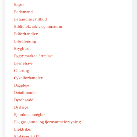
Bager
Bedemand
Behandlingstilbud
Bibliotek, arkiv og museum
Bilforhandler
Biludlejning
Bryghus
Byggemarked / trælast
Børnehave
Catering
Cykelforhandler
Dagpleje
Detailhandel
Dyrehandel
Dyrlæge
Ejendomsmægler
El-, gas-, vand- og fjernvarmeforsyning
Elektriker
Elektronik / IT