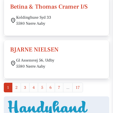
Betina & Thomas Cramer I/S
Koldinghuse Syd 33
5580 Nørre Aaby
BJARNE NIELSEN
Gl Assensvej 56, Udby
5580 Nørre Aaby
1
2
3
4
5
6
7
...
17