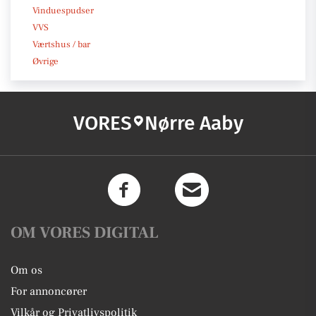
Vinduespudser
VVS
Værtshus / bar
Øvrige
VORES
Nørre Aaby
OM VORES DIGITAL
Om os
For annoncører
Vilkår og Privatlivspolitik