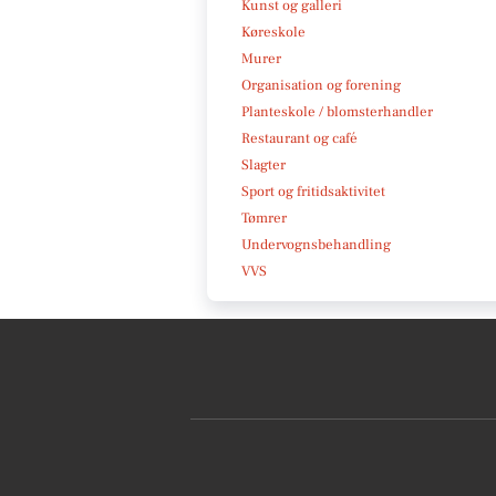
Kunst og galleri
Køreskole
Murer
Organisation og forening
Planteskole / blomsterhandler
Restaurant og café
Slagter
Sport og fritidsaktivitet
Tømrer
Undervognsbehandling
VVS