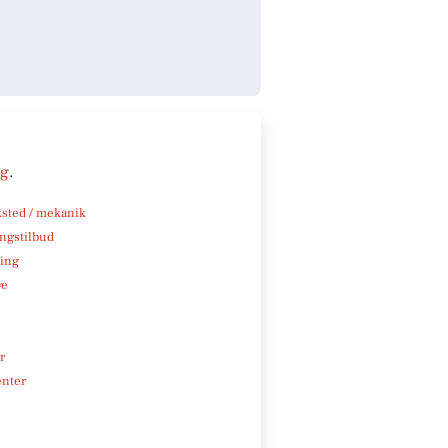
ng
.
sted / mekanik
ngstilbud
ning
ve
r
enter