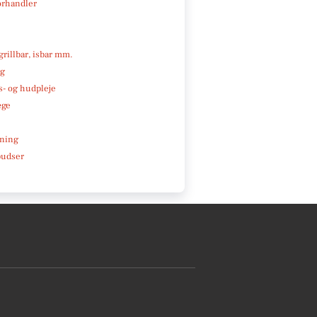
rhandler
 grillbar, isbar mm.
ng
- og hudpleje
æge
e
ning
pudser