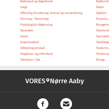
Købmand og døgnkiosk
Køkkenfo
Læge
Maler
Offentlig forvaltning, forsvar og socialsikring
Optiker
Piercing / Tatovering
Pizzeria,
Psykologisk rådgivning
Rengøri
Skrædder
Skønheds
Smed
Speciall
Supermarked
Tandlæg
Udlejningselskab
Undervis
Ungdoms- og efterskole
Vindues
Værtshus / bar
Øvrige
VORES
Nørre Aaby