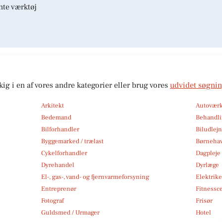
nte værktøj
kig i en af vores andre kategorier eller brug vores
udvidet søgni
Arkitekt
Autoværk
Bedemand
Behandli
Bilforhandler
Biludlej
Byggemarked / trælast
Børneha
Cykelforhandler
Dagpleje
Dyrehandel
Dyrlæge
El-, gas-, vand- og fjernvarmeforsyning
Elektrike
Entreprenør
Fitnessc
Fotograf
Frisør
Guldsmed / Urmager
Hotel