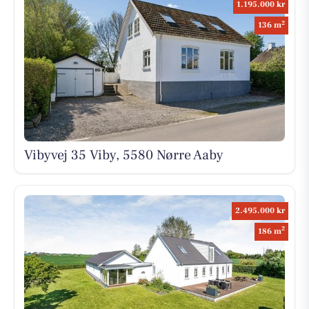
1.195.000 kr
2
136 m
Vibyvej 35 Viby, 5580 Nørre Aaby
2.495.000 kr
2
186 m