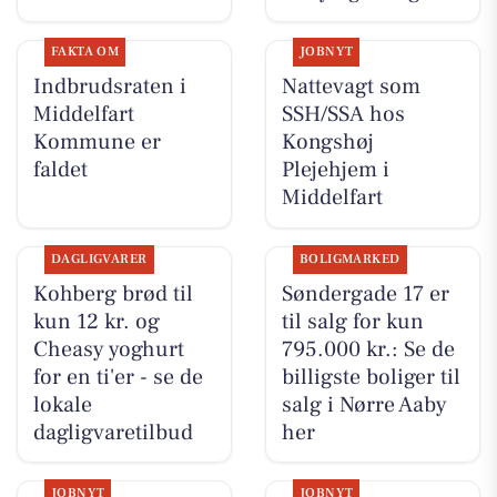
FAKTA OM
JOBNYT
Indbrudsraten i
Nattevagt som
Middelfart
SSH/SSA hos
Kommune er
Kongshøj
faldet
Plejehjem i
Middelfart
DAGLIGVARER
BOLIGMARKED
Kohberg brød til
Søndergade 17 er
kun 12 kr. og
til salg for kun
Cheasy yoghurt
795.000 kr.: Se de
for en ti'er - se de
billigste boliger til
lokale
salg i Nørre Aaby
dagligvaretilbud
her
JOBNYT
JOBNYT