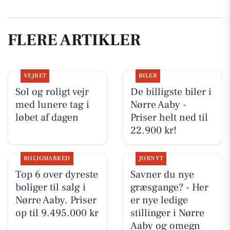
FLERE ARTIKLER
VEJRET
BILER
Sol og roligt vejr
De billigste biler i
med lunere tag i
Nørre Aaby -
løbet af dagen
Priser helt ned til
22.900 kr!
BOLIGMARKED
JOBNYT
Top 6 over dyreste
Savner du nye
boliger til salg i
græsgange? - Her
Nørre Aaby. Priser
er nye ledige
op til 9.495.000 kr
stillinger i Nørre
Aaby og omegn