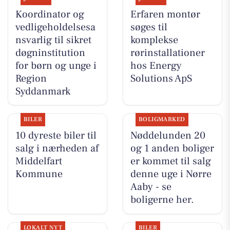
Koordinator og
Erfaren montør
vedligeholdelsesa
søges til
nsvarlig til sikret
komplekse
døgninstitution
rørinstallationer
for børn og unge i
hos Energy
Region
Solutions ApS
Syddanmark
BILER
BOLIGMARKED
10 dyreste biler til
Nøddelunden 20
salg i nærheden af
og 1 anden boliger
Middelfart
er kommet til salg
Kommune
denne uge i Nørre
Aaby - se
boligerne her.
LOKALT NYT
BILER