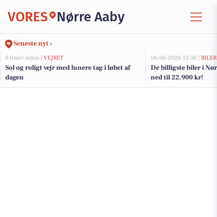
VORES
Nørre Aaby
Seneste nyt ›
8 timer siden |
VEJRET
06-08-2026 12:50 |
BILER
Sol og roligt vejr med lunere tag i løbet af
De billigste biler i Nø
dagen
ned til 22.900 kr!