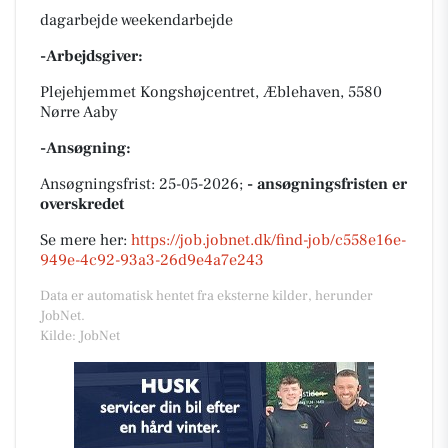
dagarbejde weekendarbejde
-Arbejdsgiver:
Plejehjemmet Kongshøjcentret, Æblehaven, 5580
Nørre Aaby
-Ansøgning:
Ansøgningsfrist: 25-05-2026;
- ansøgningsfristen er
overskredet
Se mere her:
https://job.jobnet.dk/find-job/c558e16e-
949e-4c92-93a3-26d9e4a7e243
Data er automatisk hentet fra eksterne kilder, herunder
JobNet.
Kilde: JobNet