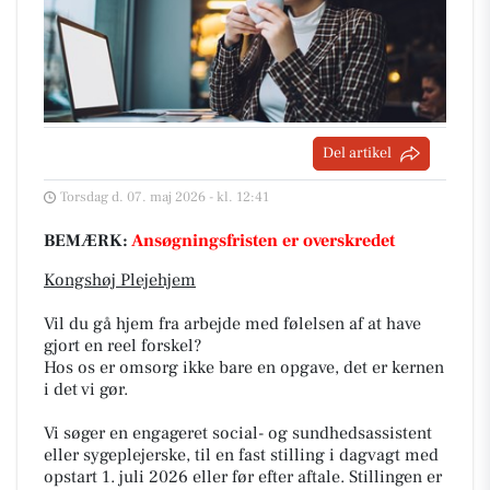
Del artikel
Torsdag d. 07. maj 2026 - kl. 12:41
BEMÆRK:
Ansøgningsfristen er overskredet
Kongshøj Plejehjem
Vil du gå hjem fra arbejde med følelsen af at have
gjort en reel forskel?
Hos os er omsorg ikke bare en opgave, det er kernen
i det vi gør.
Vi søger en engageret social- og sundhedsassistent
eller sygeplejerske, til en fast stilling i dagvagt med
opstart 1. juli 2026 eller før efter aftale. Stillingen er