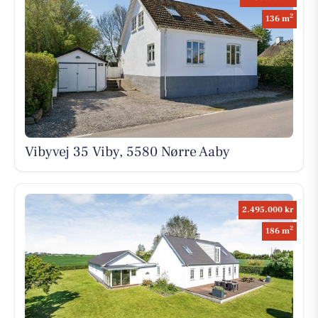
2
136 m
Vibyvej 35 Viby, 5580 Nørre Aaby
2.495.000 kr
2
186 m