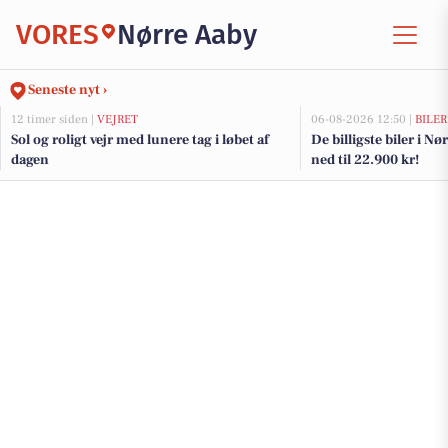
VORES
Nørre Aaby
Seneste nyt ›
12 timer siden |
VEJRET
06-08-2026 12:50 |
BILER
Sol og roligt vejr med lunere tag i løbet af
De billigste biler i Nø
dagen
ned til 22.900 kr!