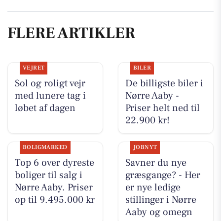
FLERE ARTIKLER
VEJRET
BILER
Sol og roligt vejr
De billigste biler i
med lunere tag i
Nørre Aaby -
løbet af dagen
Priser helt ned til
22.900 kr!
BOLIGMARKED
JOBNYT
Top 6 over dyreste
Savner du nye
boliger til salg i
græsgange? - Her
Nørre Aaby. Priser
er nye ledige
op til 9.495.000 kr
stillinger i Nørre
Aaby og omegn