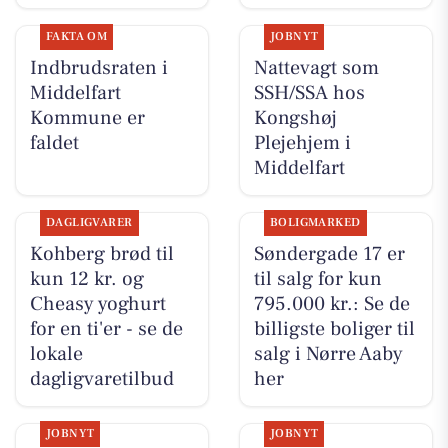
FAKTA OM
JOBNYT
Indbrudsraten i
Nattevagt som
Middelfart
SSH/SSA hos
Kommune er
Kongshøj
faldet
Plejehjem i
Middelfart
DAGLIGVARER
BOLIGMARKED
Kohberg brød til
Søndergade 17 er
kun 12 kr. og
til salg for kun
Cheasy yoghurt
795.000 kr.: Se de
for en ti'er - se de
billigste boliger til
lokale
salg i Nørre Aaby
dagligvaretilbud
her
JOBNYT
JOBNYT