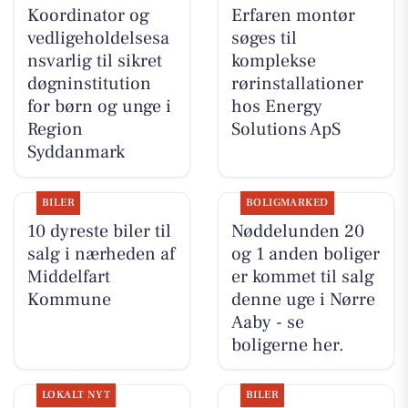
Koordinator og
Erfaren montør
vedligeholdelsesa
søges til
nsvarlig til sikret
komplekse
døgninstitution
rørinstallationer
for børn og unge i
hos Energy
Region
Solutions ApS
Syddanmark
BILER
BOLIGMARKED
10 dyreste biler til
Nøddelunden 20
salg i nærheden af
og 1 anden boliger
Middelfart
er kommet til salg
Kommune
denne uge i Nørre
Aaby - se
boligerne her.
LOKALT NYT
BILER