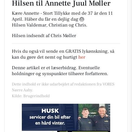
Hilsen til
Annette Juul Møller
Kære Annette - Stort Tillykke med de 37 år den 11
April. Håber du får en dejlig dag 🎂
Hilsen Valdemar, Christian og Chris.
Hilsen indsendt af Chris Møller
Hvis du også vil sende en GRATIS lykønskning, så
kan du gøre det nemt og hurtigt
her
Denne artikel er et læserbidrag. Eventuelle
holdninger og synspunkter tilhører forfatteren.
Dette indhold er ikke udarbejdet af redaktionen fra VORES
Nørre Aaby.
Kilde: Brugerindhold