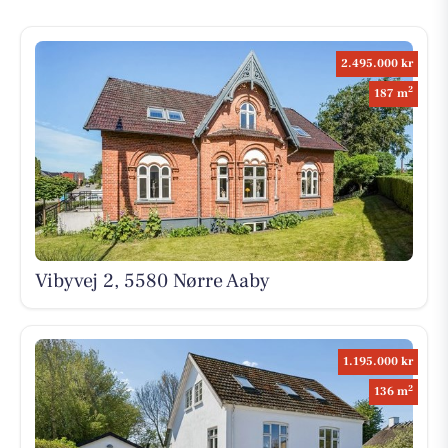
2.495.000 kr
2
187 m
Vibyvej 2, 5580 Nørre Aaby
1.195.000 kr
2
136 m