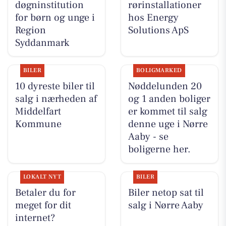
døgninstitution
rørinstallationer
for børn og unge i
hos Energy
Region
Solutions ApS
Syddanmark
BILER
BOLIGMARKED
10 dyreste biler til
Nøddelunden 20
salg i nærheden af
og 1 anden boliger
Middelfart
er kommet til salg
Kommune
denne uge i Nørre
Aaby - se
boligerne her.
LOKALT NYT
BILER
Betaler du for
Biler netop sat til
meget for dit
salg i Nørre Aaby
internet?