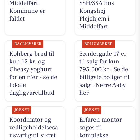
Middelfart
SSH/SSA hos
Kommune er
Kongshøj
faldet
Plejehjem i
Middelfart
DAGLIGVARER
BOLIGMARKED
Kohberg brød til
Søndergade 17 er
kun 12 kr. og
til salg for kun
Cheasy yoghurt
795.000 kr.: Se de
for en ti'er - se de
billigste boliger til
lokale
salg i Nørre Aaby
dagligvaretilbud
her
JOBNYT
JOBNYT
Koordinator og
Erfaren montør
vedligeholdelsesa
søges til
nsvarlig til sikret
komplekse