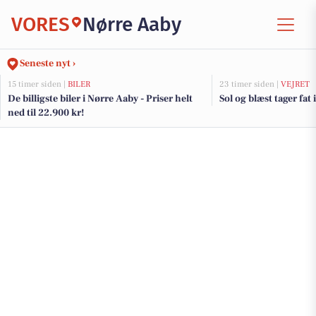
VORES
Nørre Aaby
Seneste nyt ›
15 timer siden |
BILER
23 timer siden |
VEJRET
De billigste biler i Nørre Aaby - Priser helt
Sol og blæst tager fat 
ned til 22.900 kr!