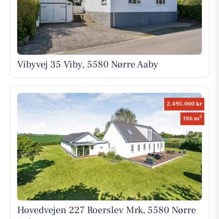
Vibyvej 35 Viby, 5580 Nørre Aaby
2.495.000 kr
2
186 m
Hovedvejen 227 Roerslev Mrk, 5580 Nørre