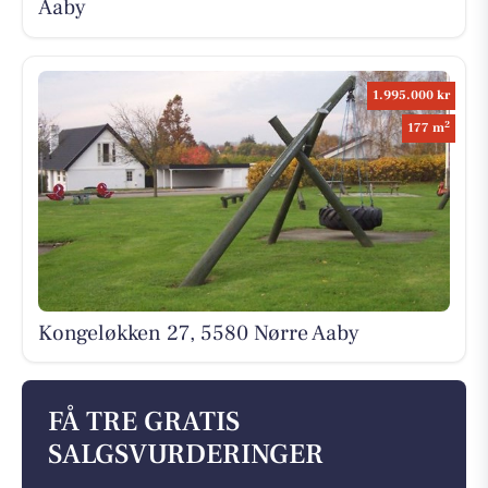
Aaby
1.995.000 kr
2
177 m
Kongeløkken 27, 5580 Nørre Aaby
FÅ TRE GRATIS
SALGSVURDERINGER