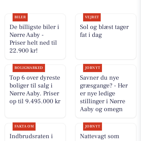
BILER
VEJRET
De billigste biler i
Sol og blæst tager
Nørre Aaby -
fat i dag
Priser helt ned til
22.900 kr!
BOLIGMARKED
JOBNYT
Top 6 over dyreste
Savner du nye
boliger til salg i
græsgange? - Her
Nørre Aaby. Priser
er nye ledige
op til 9.495.000 kr
stillinger i Nørre
Aaby og omegn
FAKTA OM
JOBNYT
Indbrudsraten i
Nattevagt som