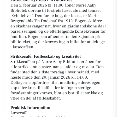
Læsecafé: Dyk ned i 'Kvindelivet'
Den 5. februar 2026 kl. 11:00 åbner Nørre Aaby
Bibliotek dørene til forårets læsecafé med temaet
'Kvindelivet'. Den første bog, der læses, er Marie
Bregendahls 'En Dødsnat' fra 1912. Bogen skildrer
en skæbnesvanger nat, hvor en gårdmandskone dør i
barselssengen, og de efterfølgende konsekvenser for
familien. Bogen kan afhentes fra den 8. januar på
biblioteket, og der kræves ingen billet for at deltage
i læsecaféen.
Strikkecafé: Fællesskab og kreativitet
Strikkecaféen på Nørre Aaby Bibliotek er åben for
alle strikkeentusiaster, uanset alder og niveau. Den
finder sted den sidste torsdag i hver måned, med
næste møde den 29. januar 2026 kl. 14:00.
Deltagerne opfordres til at medbringe deres egen
kop eller krus til kaffe eller te. Ingen særlige
forudsætninger kræves, blot en lyst til at strikke og
være en del af fællesskabet.
Praktisk Information
Læsecafé: