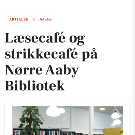
Læsecafé og strikkecafé på Nørre Aaby Bibliotek
ARTIKLER
Det sker
Læsecafé og
strikkecafé på
Nørre Aaby
Bibliotek