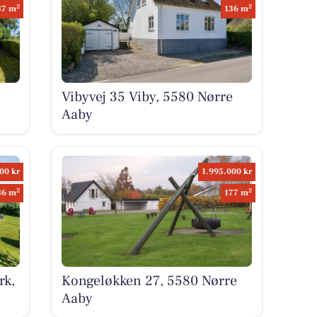
2
2
87 m
136 m
Vibyvej 35 Viby, 5580 Nørre
Aaby
00 kr
1.995.000 kr
2
2
86 m
177 m
rk,
Kongeløkken 27, 5580 Nørre
Aaby