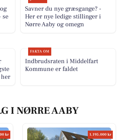
 og
Savner du nye græsgange? -
- se
Her er nye ledige stillinger i
Nørre Aaby og omegn
FAKTA OM
r
Indbrudsraten i Middelfart
gste
Kommune er faldet
 her
LG I NØRRE AABY
00 kr
1.195.000 kr