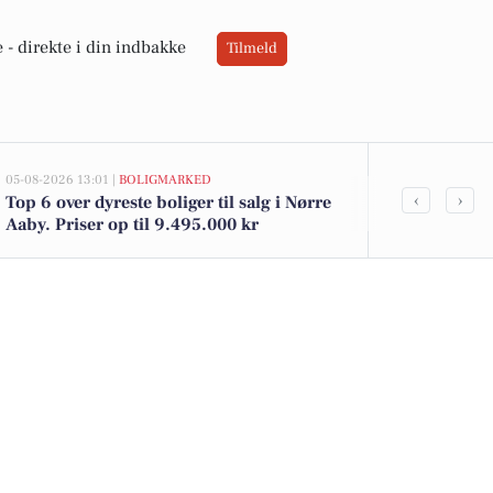
 -
direkte i din indbakke
Tilmeld
05-08-2026 13:01 |
BOLIGMARKED
02-08-2026 16:0
‹
›
Top 6 over dyreste boliger til salg i Nørre
Kohberg brød
Aaby. Priser op til 9.495.000 kr
yoghurt for e
dagligvareti