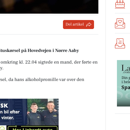
Del artikel
irituskørsel på Hovedvejen i Nørre Aaby
ni omkring kl. 22.04 sigtede en mand, der førte en
y.
rsel, da hans alkoholpromille var over den