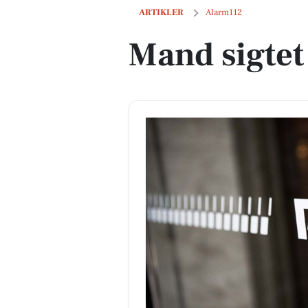
Mand sigtet i Nørre Aaby
ARTIKLER
Alarm112
Mand sigtet