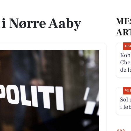
 i Nørre Aaby
ME
AR
DA
Kohb
Chea
de l
VE
Sol 
i lø