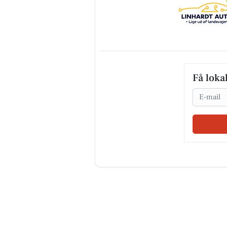
Få loka
Email