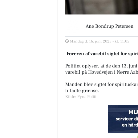
Ane Bondrup Petersen
Mandag d. 16. jun. 2025 - kl. 11:05
Føreren af varebil sigtet for sp
Politiet oplyser, at de den 13. ju
varebil på Hovedvejen i Nørre Aab
Manden blev sigtet for spirituskø
tilladte grænse.
Kilde: Fyns Politi