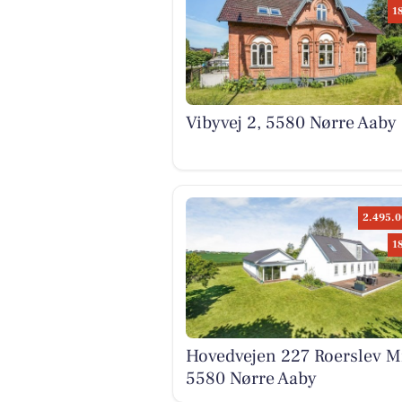
1
Vibyvej 2, 5580 Nørre Aaby
2.495.0
1
Hovedvejen 227 Roerslev M
5580 Nørre Aaby