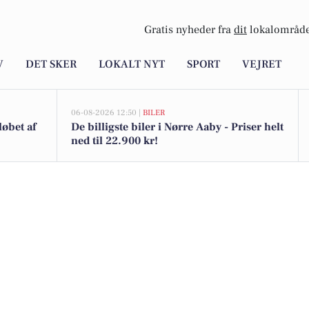
Gratis nyheder fra
dit
lokalområde
V
DET SKER
LOKALT NYT
SPORT
VEJRET
06-08-2026 12:50 |
BILER
løbet af
De billigste biler i Nørre Aaby - Priser helt
ned til 22.900 kr!