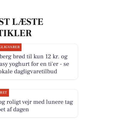
ST LÆSTE
TIKLER
GLIGVARER
erg brød til kun 12 kr. og
sy yoghurt for en ti'er - se
okale dagligvaretilbud
JRET
og roligt vejr med lunere tag
bet af dagen