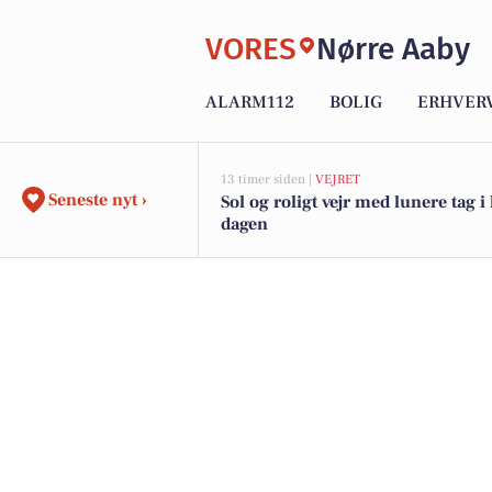
VORES
Nørre Aaby
ALARM112
BOLIG
ERHVER
13 timer siden |
VEJRET
Seneste nyt ›
Sol og roligt vejr med lunere tag i 
dagen