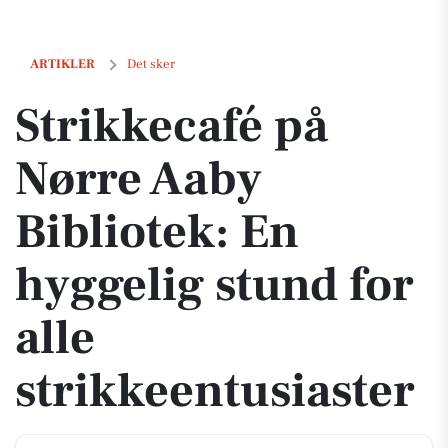
Strikkecafé på Nørre Aaby Bibliotek: En hyggelig stund for alle strik
ARTIKLER
Det sker
Strikkecafé på
Nørre Aaby
Bibliotek: En
hyggelig stund for
alle
strikkeentusiaster