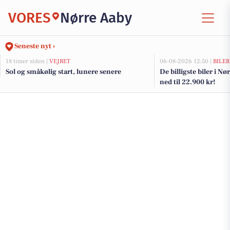
VORES
Nørre Aaby
Seneste nyt ›
18 timer siden |
VEJRET
06-08-2026 12:50 |
BILER
Sol og småkølig start, lunere senere
De billigste biler i Nø
ned til 22.900 kr!