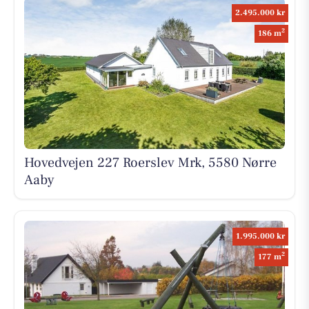
2.495.000 kr
2
186 m
Hovedvejen 227 Roerslev Mrk, 5580 Nørre
Aaby
1.995.000 kr
2
177 m