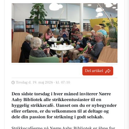
Del artikel
Tirsdag d. 19. maj 2026 - kl. 07:10
Den sidste torsdag i hver måned inviterer Nørre
Aaby Bibliotek alle strikkeentusiaster til en
hyggelig strikkecafé. Uanset om du er nybegynder
eller erfaren, er du velkommen til at deltage og
dele din passion for strikning i godt selskab.
Strikkecaféerne på Nørre Aaby Bibliotek er åbne for