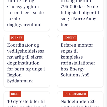
kun 12 kr. og
til salg for kun
Cheasy yoghurt
795.000 kr.: Se de
for en ti'er - se de
billigste boliger til
lokale
salg i Nørre Aaby
dagligvaretilbud
her
JOBNYT
JOBNYT
Koordinator og
Erfaren montør
vedligeholdelsesa
søges til
nsvarlig til sikret
komplekse
døgninstitution
rørinstallationer
for børn og unge i
hos Energy
Region
Solutions ApS
Syddanmark
BILER
BOLIGMARKED
10 dyreste biler til
Nøddelunden 20