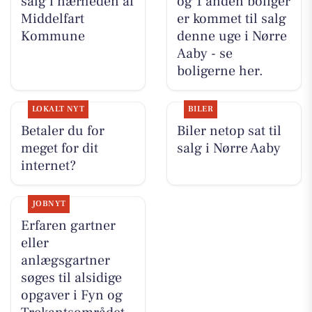
salg i nærheden af
og 1 anden boliger
Middelfart
er kommet til salg
Kommune
denne uge i Nørre
Aaby - se
boligerne her.
LOKALT NYT
BILER
Betaler du for
Biler netop sat til
meget for dit
salg i Nørre Aaby
internet?
JOBNYT
Erfaren gartner
eller
anlægsgartner
søges til alsidige
opgaver i Fyn og