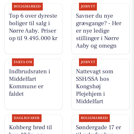
BOLIGMARKED
JOBNYT
Top 6 over dyreste
Savner du nye
boliger til salg i
græsgange? - Her
Nørre Aaby. Priser
er nye ledige
op til 9.495.000 kr
stillinger i Nørre
Aaby og omegn
FAKTA OM
JOBNYT
Indbrudsraten i
Nattevagt som
Middelfart
SSH/SSA hos
Kommune er
Kongshøj
faldet
Plejehjem i
Middelfart
DAGLIGVARER
BOLIGMARKED
Kohberg brød til
Søndergade 17 er