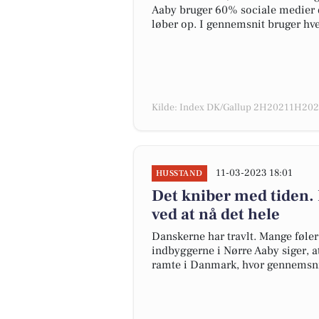
Aaby bruger 60% sociale medier d
løber op. I gennemsnit bruger hve
Kilde: Index DK/Gallup 2H20211H2022
11-03-2023 18:01
HUSSTAND
Det kniber med tiden.
ved at nå det hele
Danskerne har travlt. Mange føler i
indbyggerne i Nørre Aaby siger, at
ramte i Danmark, hvor gennemsni