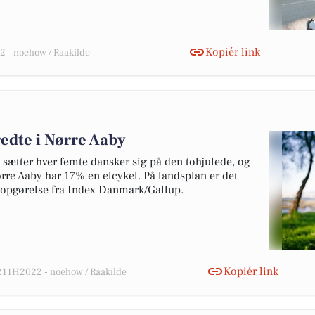
Kopiér link
 - noehow / Raakilde
redte i Nørre Aaby
 sætter hver femte dansker sig på den tohjulede, og
 Nørre Aaby har 17% en elcykel. På landsplan er det
e opgørelse fra Index Danmark/Gallup.
Kopiér link
11H2022 - noehow / Raakilde