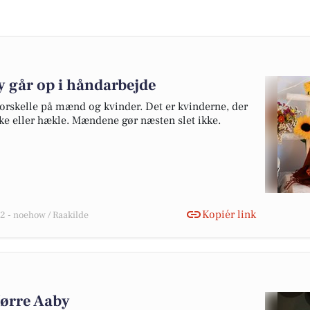
y går op i håndarbejde
 forskelle på mænd og kvinder. Det er kvinderne, der
kke eller hækle. Mændene gør næsten slet ikke.
Kopiér link
 - noehow / Raakilde
Nørre Aaby