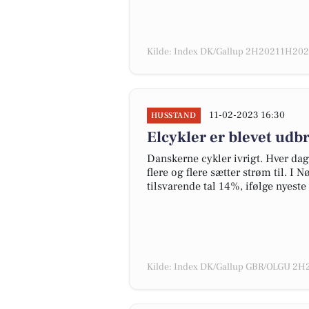
Kilde: Index DK/Gallup 2H20211H2022
11-02-2023 16:30
HUSSTAND
Elcykler er blevet udb
Danskerne cykler ivrigt. Hver dag
flere og flere sætter strøm til. I
tilsvarende tal 14%, ifølge nyest
Kilde: Index DK/Gallup GBR/OLGU 2H2