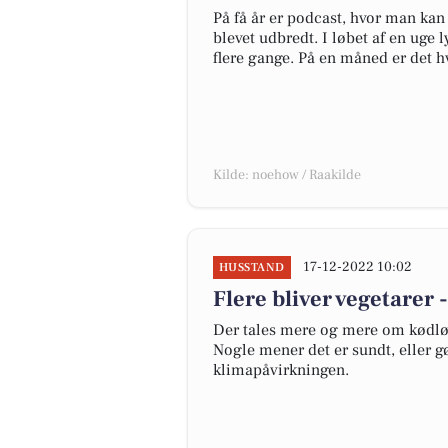
På få år er podcast, hvor man kan
blevet udbredt. I løbet af en uge 
flere gange. På en måned er det hv
Kilde: noehow / Raakilde
17-12-2022 10:02
HUSSTAND
Flere bliver vegetarer
Der tales mere og mere om kødløse
Nogle mener det er sundt, eller gø
klimapåvirkningen.