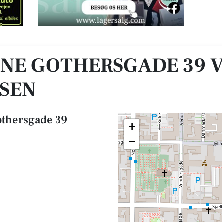
n Melbye Larsen
NE GOTHERSGADE 39 V
SEN
othersgade 39
+
−