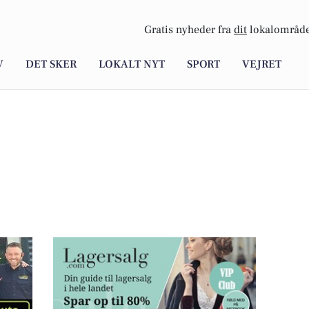
Gratis nyheder fra
dit
lokalområde
V
DET SKER
LOKALT NYT
SPORT
VEJRET