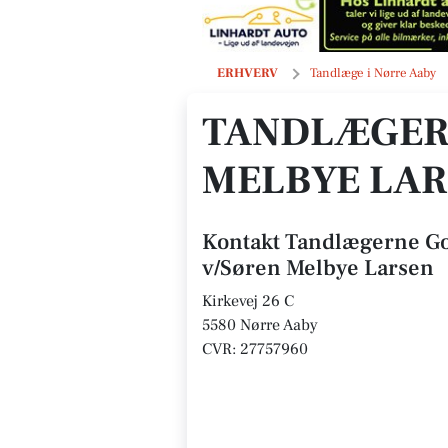
Tandlægerne Gothersgade 39 v/Søre
ERHVERV
Tandlæge i Nørre Aaby
TANDLÆGER
MELBYE LAR
Kontakt Tandlægerne G
v/Søren Melbye Larsen
Kirkevej 26 C
5580 Nørre Aaby
CVR: 27757960