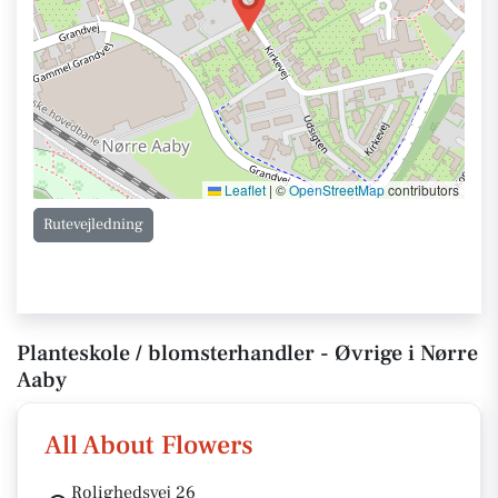
Leaflet
|
©
OpenStreetMap
contributors
Rutevejledning
Planteskole / blomsterhandler - Øvrige i Nørre
Aaby
All About Flowers
Rolighedsvej 26