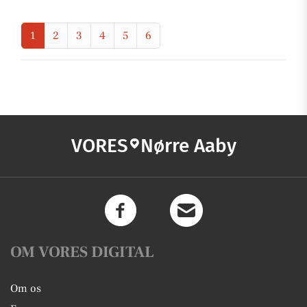
1
2
3
4
5
6
VORES
Nørre Aaby
OM VORES DIGITAL
Om os