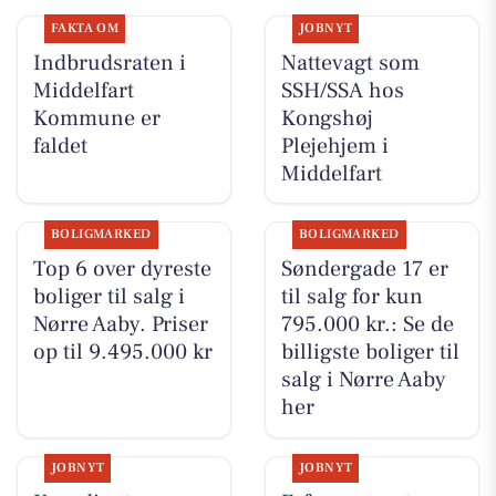
FAKTA OM
JOBNYT
Indbrudsraten i
Nattevagt som
Middelfart
SSH/SSA hos
Kommune er
Kongshøj
faldet
Plejehjem i
Middelfart
BOLIGMARKED
BOLIGMARKED
Top 6 over dyreste
Søndergade 17 er
boliger til salg i
til salg for kun
Nørre Aaby. Priser
795.000 kr.: Se de
op til 9.495.000 kr
billigste boliger til
salg i Nørre Aaby
her
JOBNYT
JOBNYT