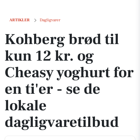
Kohberg brød til kun 12 kr. og Cheasy yoghurt for en ti'er - se de loka
ARTIKLER
Dagligvarer
Kohberg brød til
kun 12 kr. og
Cheasy yoghurt for
en ti'er - se de
lokale
dagligvaretilbud