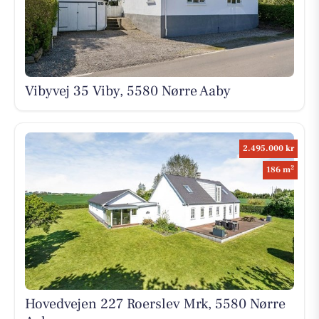
Vibyvej 35 Viby, 5580 Nørre Aaby
2.495.000 kr
2
186 m
Hovedvejen 227 Roerslev Mrk, 5580 Nørre