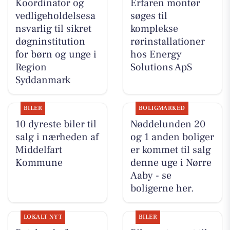
Koordinator og
Erfaren montør
vedligeholdelsesa
søges til
nsvarlig til sikret
komplekse
døgninstitution
rørinstallationer
for børn og unge i
hos Energy
Region
Solutions ApS
Syddanmark
BILER
BOLIGMARKED
10 dyreste biler til
Nøddelunden 20
salg i nærheden af
og 1 anden boliger
Middelfart
er kommet til salg
Kommune
denne uge i Nørre
Aaby - se
boligerne her.
LOKALT NYT
BILER