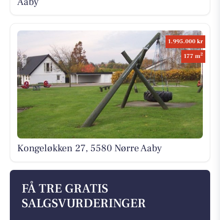
Aaby
1.995.000 kr
2
177 m
Kongeløkken 27, 5580 Nørre Aaby
FÅ TRE GRATIS
SALGSVURDERINGER