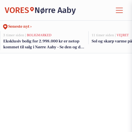
VORES
Nørre Aaby
Seneste nyt ›
3 timer siden |
BOLIGMARKED
11 timer siden |
VEJRET
Eksklusiv bolig for 2.998.000 kr er netop
Sol og skarp varme på 
kommet til salg i Nørre Aaby - Se den og de
dyreste boliger her