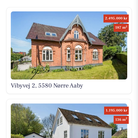
2.495.000 kr
2
187 m
Vibyvej 2, 5580 Nørre Aaby
1.195.000 kr
2
136 m