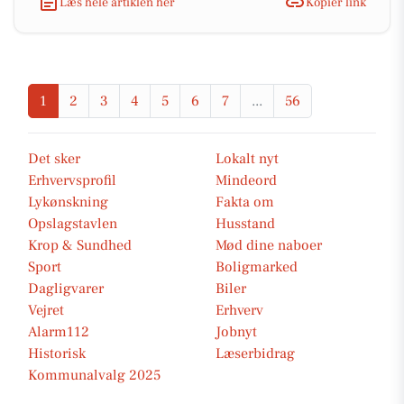
Læs hele artiklen her
Kopiér link
1
2
3
4
5
6
7
...
56
Det sker
Lokalt nyt
Erhvervsprofil
Mindeord
Lykønskning
Fakta om
Opslagstavlen
Husstand
Krop & Sundhed
Mød dine naboer
Sport
Boligmarked
Dagligvarer
Biler
Vejret
Erhverv
Alarm112
Jobnyt
Historisk
Læserbidrag
Kommunalvalg 2025